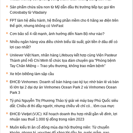
Sản phẩm chứa sữa non từ Mỹ dẫn đầu thị trường tiếp tục gọi tên
Colosbaby từ Vitadairy
FPT làm hệ điều hành, hệ thống phần mềm cho 6 hãng xe điện trên
thế giới, nhưng không có VinFast
Cơn bão số 4 rất mạnh, ảnh hưởng đến Nam Bộ như nào?
Nhiều ngân hàng vừa điều chỉnh biểu lãi suất, gửi tiền ở đâu để có
lợi cao nhất?
Unilever Việt Nam, nhãn hàng Lifebuoy kết hợp cùng Viện Pasteur
Thành phố Hồ Chí Minh tổ chức tọa đàm chuyên gia "Phòng bệnh
Tay Chân Miệng – Trao yêu thương, không trao mầm bệnh”
Xe trộn bêtông làm sập cầu
ĐHCĐ Vinhomes: Doanh số bán hàng cao kỷ lục nhờ bán lẻ và bán
lô lớn tại 2 đại dự án Vinhomes Ocean Park 2 và Vinhomes Ocean
Park 3
Tỷ phú Nguyễn Thị Phương Thảo lý giải vé máy bay Phú Quốc siêu
đắt: Chiều đi thì đầy người, nhưng chiều về chỉ có... tôm cua mực
ĐHCĐ Vietjet (VJC): Kế hoạch doanh thu hợp nhất gần về đỉnh, lợi
nhuận sau thuế 1.000 tỷ đồng trong năm 2023
Muôn kiểu tri ân cổ đông mùa đại hội thường niên: Từ chuyển
khoản, phong bì, voucher đổ xăng tới dầu ăn, nước mắm, gạo