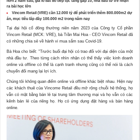
hơn 2 năm sau, giá lô đất đó tiếp tục tăng gấp 10, nhà đầu tư trẻ nhận
ra bài học lớn
Vincom Retail (VRE) cần 12.000 tỷ để phát triển thêm 800.000m2 dự
án, mục tiêu lấp đầy 100.000 m2 trong năm nay
Tại đại hội cổ đông thường niên năm 2023 của Công ty Cổ phần
Vincom Retail (MCK: VRE), bà Trần Mai Hoa - CEO Vincom Retail đã
có những
chia sẻ
về hành vi mua sắm sau Covid-19.
Bà Hoa cho biết: "Trước buổi đại hội có trao đổi với đại diện của một
nhà đầu tư. Theo từng cách nhìn nhận có thể thấy việc kinh doanh
online và offline có thể là cạnh tranh nhưng cũng có thể nói là cách
chuyển đổi mang lại lợi ích.
Chúng tôi không quan điểm online và offline khác biệt nhau. Hiện nay
các khách thuê của Vincome Retail đều mở rộng chuỗi hệ thống, họ
vẫn có mặt bằng bán lẻ tại trung tâm thương mại và họ vẫn có các
kênh bán lẻ của riêng họ. Họ có ứng dụng đặt hàng và bán hàng
online.