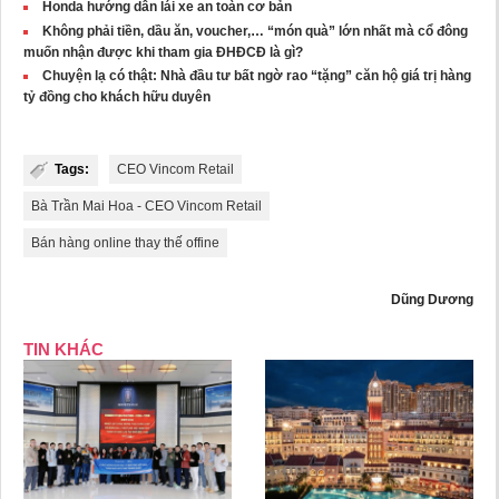
Honda hướng dẫn lái xe an toàn cơ bản
Không phải tiền, dầu ăn, voucher,… “món quà” lớn nhất mà cổ đông
muốn nhận được khi tham gia ĐHĐCĐ là gì?
Chuyện lạ có thật: Nhà đầu tư bất ngờ rao “tặng” căn hộ giá trị hàng
tỷ đồng cho khách hữu duyên
Tags:
CEO Vincom Retail
Bà Trần Mai Hoa - CEO Vincom Retail
Bán hàng online thay thế offine
Dũng Dương
TIN KHÁC