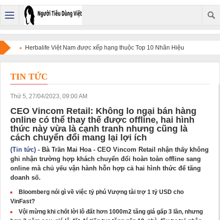
Herbalife Việt Nam được xếp hạng thuộc Top 10 Nhãn Hiệu
Nổi Tiếng Việt Nam năm 2026.
TIN TỨC
Thứ 5, 27/04/2023, 09:00 AM
CEO Vincom Retail: Không lo ngại bán hàng
online có thể thay thế được offline, hai hình
thức này vừa là cạnh tranh nhưng cũng là
cách chuyển đổi mang lại lợi ích
(Tin tức)
- Bà Trần Mai Hoa - CEO Vincom Retail nhận thấy không
ghi nhận trường hợp khách chuyển đổi hoàn toàn offline sang
online mà chủ yếu vận hành hỗn hợp cả hai hình thức để tăng
doanh số.
Bloomberg nói gì về việc tỷ phú Vượng tài trợ 1 tỷ USD cho
VinFast?
Vội mừng khi chốt lời lô đất hơn 1000m2 tăng giá gấp 3 lần, nhưng