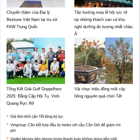
Chuyến thăm của Đại lý
Tận hưởng mùa lễ hội rực rỡ
Bestune Việt Nam tại trụ sở
tại những khách sạn và khu
FAW Trung Quốc
nghỉ dưỡng ấn tượng nhất châu
Á
Tổng Kết Giải Golf Doppelherz
Vài chục triệu đồng một cây
2025: Đẳng Cấp Hội Tụ, Vinh
hồng nguyên quả chơi Tết
Quang Rực Rỡ
Giá tôm khô cận Tết tăng kỷ lục
Vingroup: Cần kết hợp đầu tư metro với cầu Cần Giờ để giảm chi
phí
Viettel Money tiên phong trong thanh toán không dùng tiền mặt