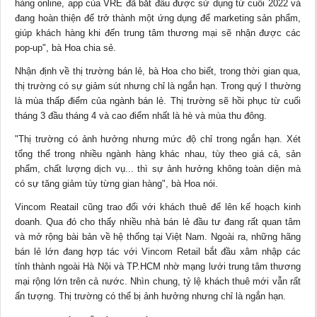
hàng online, app của VRE đã bắt đầu được sử dụng từ cuối 2022 và
đang hoàn thiện để trở thành một ứng dụng để marketing sản phẩm,
giúp khách hàng khi đến trung tâm thương mại sẽ nhận được các
pop-up", bà Hoa chia sẻ.
Nhận định về thị trường bán lẻ, bà Hoa cho biết, trong thời gian qua,
thị trường có sự giảm sút nhưng chỉ là ngắn hạn. Trong quý I thường
là mùa thấp điểm của ngành bán lẻ. Thị trường sẽ hồi phục từ cuối
tháng 3 đầu tháng 4 và cao điểm nhất là hè và mùa thu đông.
"Thị trường có ảnh hưởng nhưng mức độ chỉ trong ngắn hạn. Xét
tổng thể trong nhiều ngành hàng khác nhau, tùy theo giá cả, sản
phẩm, chất lượng dịch vụ... thì sự ảnh hưởng không toàn diện mà
có sự tăng giảm tùy từng gian hàng", bà Hoa nói.
Vincom Reatail cũng trao đổi với khách thuê để lên kế hoạch kinh
doanh. Qua đó cho thấy nhiều nhà bán lẻ đầu tư đang rất quan tâm
và mở rộng bài bản về hệ thống tại Việt Nam. Ngoài ra, những hãng
bán lẻ lớn đang hợp tác với Vincom Retail bắt đầu xâm nhập các
tỉnh thành ngoài Hà Nội và TP.HCM nhờ mạng lưới trung tâm thương
mại rộng lớn trên cả nước. Nhìn chung, tỷ lệ khách thuê mới vẫn rất
ấn tượng. Thị trường có thể bị ảnh hưởng nhưng chỉ là ngắn hạn.