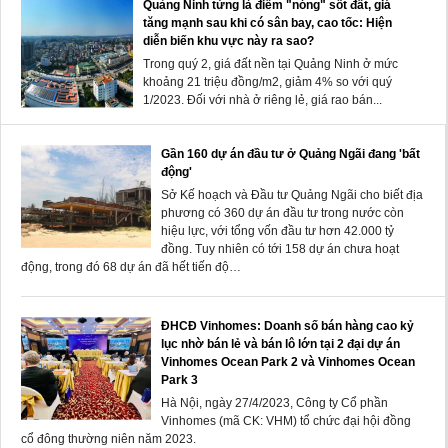
Quảng Ninh từng là điểm "nóng" sốt đất, giá
tăng mạnh sau khi có sân bay, cao tốc: Hiện
diễn biến khu vực này ra sao?
Trong quý 2, giá đất nền tại Quảng Ninh ở mức
khoảng 21 triệu đồng/m2, giảm 4% so với quý
1/2023. Đối với nhà ở riêng lẻ, giá rao bán...
Gần 160 dự án đầu tư ở Quảng Ngãi đang 'bất
động'
Sở Kế hoạch và Đầu tư Quảng Ngãi cho biết địa
phương có 360 dự án đầu tư trong nước còn
hiệu lực, với tổng vốn đầu tư hơn 42.000 tỷ
đồng. Tuy nhiên có tới 158 dự án chưa hoạt
động, trong đó 68 dự án đã hết tiến độ…
ĐHCĐ Vinhomes: Doanh số bán hàng cao kỷ
lục nhờ bán lẻ và bán lô lớn tại 2 đại dự án
Vinhomes Ocean Park 2 và Vinhomes Ocean
Park 3
Hà Nội, ngày 27/4/2023, Công ty Cổ phần
Vinhomes (mã CK: VHM) tổ chức đại hội đồng
cổ đông thường niên năm 2023.