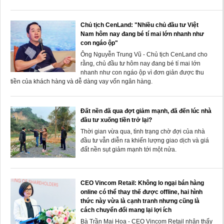
Chủ tịch CenLand: "Nhiều chủ đầu tư Việt
Nam hôm nay đang bé tí mai lớn nhanh như
con ngáo ộp"
Ông Nguyễn Trung Vũ - Chủ tịch CenLand cho
rằng, chủ đầu tư hôm nay đang bé tí mai lớn
nhanh như con ngáo ộp vì đơn giản được thu
tiền của khách hàng và dễ dàng vay vốn ngân hàng.
Đất nền đã qua đợt giảm mạnh, đã đến lúc nhà
đầu tư xuống tiền trở lại?
Thời gian vừa qua, tình trạng chờ đợi của nhà
đầu tư vẫn diễn ra khiến lượng giao dịch và giá
đất nền sụt giảm mạnh tới một nửa.
CEO Vincom Retail: Không lo ngại bán hàng
online có thể thay thế được offline, hai hình
thức này vừa là cạnh tranh nhưng cũng là
cách chuyển đổi mang lại lợi ích
Bà Trần Mai Hoa - CEO Vincom Retail nhận thấy