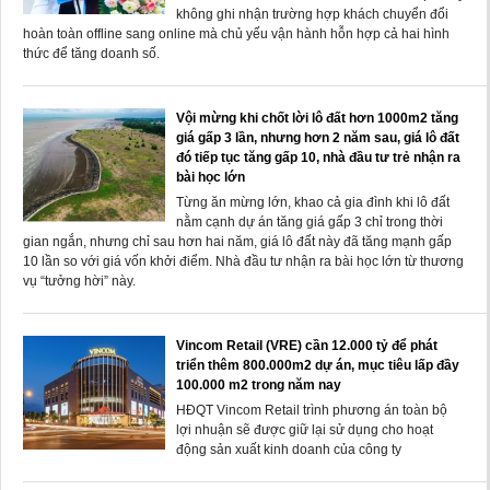
không ghi nhận trường hợp khách chuyển đổi
hoàn toàn offline sang online mà chủ yếu vận hành hỗn hợp cả hai hình
thức để tăng doanh số.
Vội mừng khi chốt lời lô đất hơn 1000m2 tăng
giá gấp 3 lần, nhưng hơn 2 năm sau, giá lô đất
đó tiếp tục tăng gấp 10, nhà đầu tư trẻ nhận ra
bài học lớn
Từng ăn mừng lớn, khao cả gia đình khi lô đất
nằm cạnh dự án tăng giá gấp 3 chỉ trong thời
gian ngắn, nhưng chỉ sau hơn hai năm, giá lô đất này đã tăng mạnh gấp
10 lần so với giá vốn khởi điểm. Nhà đầu tư nhận ra bài học lớn từ thương
vụ “tưởng hời” này.
Vincom Retail (VRE) cần 12.000 tỷ để phát
triển thêm 800.000m2 dự án, mục tiêu lấp đầy
100.000 m2 trong năm nay
HĐQT Vincom Retail trình phương án toàn bộ
lợi nhuận sẽ được giữ lại sử dụng cho hoạt
động sản xuất kinh doanh của công ty