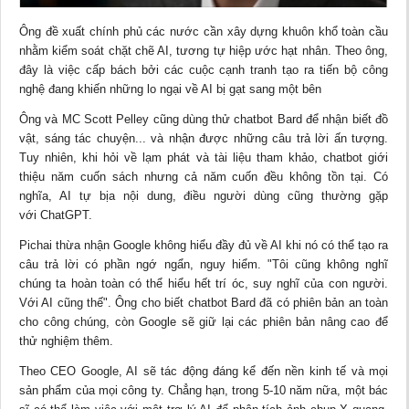
Ông đề xuất chính phủ các nước cần xây dựng khuôn khổ toàn cầu
nhằm kiểm soát chặt chẽ AI, tương tự hiệp ước hạt nhân. Theo ông,
đây là việc cấp bách bởi các cuộc cạnh tranh tạo ra tiến bộ công
nghệ đang khiến những lo ngại về AI bị gạt sang một bên
Ông và MC Scott Pelley cũng dùng thử chatbot Bard để nhận biết đồ
vật, sáng tác chuyện... và nhận được những câu trả lời ấn tượng.
Tuy nhiên, khi hỏi về lạm phát và tài liệu tham khảo, chatbot giới
thiệu năm cuốn sách nhưng cả năm cuốn đều không tồn tại. Có
nghĩa, AI tự bịa nội dung, điều người dùng cũng thường gặp
với ChatGPT.
Pichai thừa nhận Google không hiểu đầy đủ về AI khi nó có thể tạo ra
câu trả lời có phần ngớ ngẩn, nguy hiểm. "Tôi cũng không nghĩ
chúng ta hoàn toàn có thể hiểu hết trí óc, suy nghĩ của con người.
Với AI cũng thế". Ông cho biết chatbot Bard đã có phiên bản an toàn
cho công chúng, còn Google sẽ giữ lại các phiên bản nâng cao để
thử nghiệm thêm.
Theo CEO Google, AI sẽ tác động đáng kể đến nền
kinh tế
và mọi
sản phẩm của mọi công ty. Chẳng hạn, trong 5-10 năm nữa, một bác