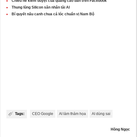
Chiêu né kiểm duyệt của quảng cáo bẩn trên Facebook
Thung lũng Silicon săn nhân tài AI
Bí quyết nấu canh chua cá lóc chuẩn vị Nam Bộ
Tags:
CEO Google
AI làm thảm họa
AI dùng sai
Hồng Ngọc