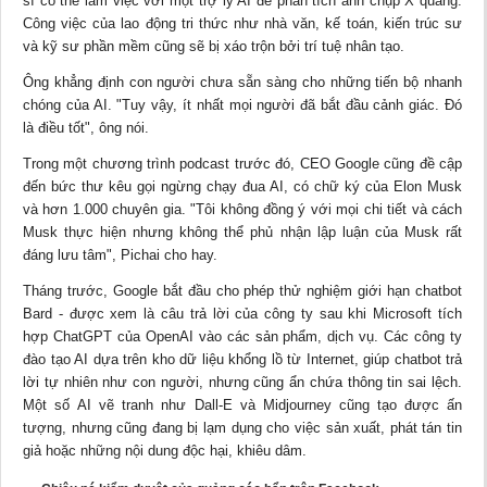
sĩ có thể làm việc với một trợ lý AI để phân tích ảnh chụp X quang.
Công việc của lao động tri thức như nhà văn, kế toán, kiến trúc sư
và kỹ sư phần mềm cũng sẽ bị xáo trộn bởi trí tuệ nhân tạo.
Ông khẳng định con người chưa sẵn sàng cho những tiến bộ nhanh
chóng của AI. "Tuy vậy, ít nhất mọi người đã bắt đầu cảnh giác. Đó
là điều tốt", ông nói.
Trong một chương trình podcast trước đó, CEO Google cũng đề cập
đến bức thư kêu gọi ngừng chạy đua AI, có chữ ký của Elon Musk
và hơn 1.000 chuyên gia. "Tôi không đồng ý với mọi chi tiết và cách
Musk thực hiện nhưng không thể phủ nhận lập luận của Musk rất
đáng lưu tâm", Pichai cho hay.
Tháng trước, Google bắt đầu cho phép thử nghiệm giới hạn chatbot
Bard - được xem là câu trả lời của công ty sau khi Microsoft tích
hợp ChatGPT của OpenAI vào các sản phẩm, dịch vụ. Các công ty
đào tạo AI dựa trên kho dữ liệu khổng lồ từ Internet, giúp chatbot trả
lời tự nhiên như con người, nhưng cũng ẩn chứa thông tin sai lệch.
Một số AI vẽ tranh như Dall-E và Midjourney cũng tạo được ấn
tượng, nhưng cũng đang bị lạm dụng cho việc sản xuất, phát tán tin
giả hoặc những nội dung độc hại, khiêu dâm.