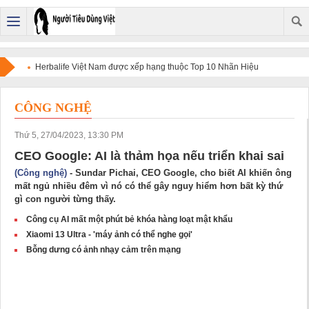
Herbalife Việt Nam được xếp hạng thuộc Top 10 Nhãn Hiệu
Nổi Tiếng Việt Nam năm 2026.
CÔNG NGHỆ
Thứ 5, 27/04/2023, 13:30 PM
CEO Google: AI là thảm họa nếu triển khai sai
(Công nghệ)
- Sundar Pichai, CEO Google, cho biết AI khiến ông
mất ngủ nhiều đêm vì nó có thể gây nguy hiểm hơn bất kỳ thứ
gì con người từng thấy.
Công cụ AI mất một phút bẻ khóa hàng loạt mật khẩu
Xiaomi 13 Ultra - 'máy ảnh có thể nghe gọi'
Bỗng dưng có ảnh nhạy cảm trên mạng