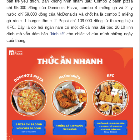
bạn trẻ yêu thích. Bạn không nhìn nhầm đâu: Combo 2 bánh pizza
chỉ 95.000 đồng của Domino’s Pizza; combo 4 miếng gà và 2 ly
nước chỉ 69.000 đồng của McDonald's và chốt hạ là combo 3 miếng
gà rán + 1 burger tôm + 2 Pepsi chỉ 109.000 đồng từ thương hiệu
KFC. Đây là cơ hội ngàn năm có một để cả nhà đãi tiệc 20.10 linh
đình mà vẫn đảm bảo “
kinh tế
” cho chiếc ví của mình những ngày
cuối tháng.