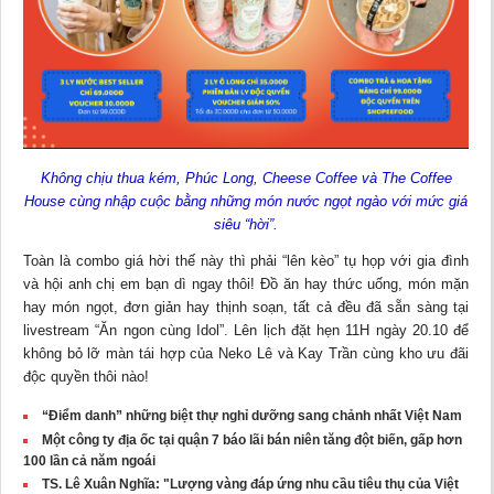
Không chịu thua kém, Phúc Long, Cheese Coffee và The Coffee
House cùng nhập cuộc bằng những món nước ngọt ngào với mức giá
siêu “hời”.
Toàn là combo giá hời thế này thì phải “lên kèo” tụ họp với gia đình
và hội anh chị em bạn dì ngay thôi! Đồ ăn hay thức uống, món mặn
hay món ngọt, đơn giản hay thịnh soạn, tất cả đều đã sẵn sàng tại
livestream “Ăn ngon cùng Idol”. Lên lịch đặt hẹn 11H ngày 20.10 để
không bỏ lỡ màn tái hợp của Neko Lê và Kay Trần cùng kho ưu đãi
độc quyền thôi nào!
“Điểm danh” những biệt thự nghỉ dưỡng sang chảnh nhất Việt Nam
Một công ty địa ốc tại quận 7 báo lãi bán niên tăng đột biến, gấp hơn
100 lần cả năm ngoái
TS. Lê Xuân Nghĩa: "Lượng vàng đáp ứng nhu cầu tiêu thụ của Việt