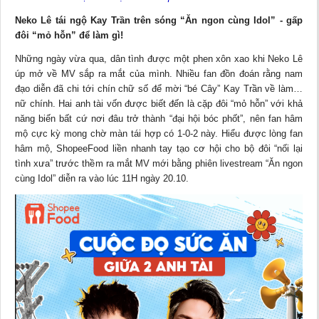
Neko Lê tái ngộ Kay Trần trên sóng “Ăn ngon cùng Idol” - gấp
đôi “mỏ hỗn” để làm gì!
Những ngày vừa qua, dân tình được một phen xôn xao khi Neko Lê
úp mở về MV sắp ra mắt của mình. Nhiều fan đồn đoán rằng nam
đạo diễn đã chi tới chín chữ số để mời “bé Cây” Kay Trần về làm…
nữ chính. Hai anh tài vốn được biết đến là cặp đôi “mỏ hỗn” với khả
năng biến bất cứ nơi đâu trở thành “đại hội bóc phốt”, nên fan hâm
mộ cực kỳ mong chờ màn tái hợp có 1-0-2 này. Hiểu được lòng fan
hâm mộ, ShopeeFood liền nhanh tay tạo cơ hội cho bộ đôi “nối lại
tình xưa” trước thềm ra mắt MV mới bằng phiên livestream “Ăn ngon
cùng Idol” diễn ra vào lúc 11H ngày 20.10.