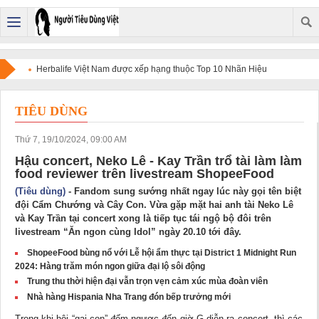
Herbalife Việt Nam được xếp hạng thuộc Top 10 Nhãn Hiệu
Nổi Tiếng Việt Nam năm 2026.
TIÊU DÙNG
Thứ 7, 19/10/2024, 09:00 AM
Hậu concert, Neko Lê - Kay Trần trổ tài làm làm
food reviewer trên livestream ShopeeFood
(Tiêu dùng)
- Fandom sung sướng nhất ngay lúc này gọi tên biệt
đội Cẩm Chướng và Cây Con. Vừa gặp mặt hai anh tài Neko Lê
và Kay Trần tại concert xong là tiếp tục tái ngộ bộ đôi trên
livestream “Ăn ngon cùng Idol” ngày 20.10 tới đây.
ShopeeFood bùng nổ với Lễ hội ẩm thực tại District 1 Midnight Run
2024: Hàng trăm món ngon giữa đại lộ sôi động
Trung thu thời hiện đại vẫn trọn vẹn cảm xúc mùa đoàn viên
Nhà hàng Hispania Nha Trang đón bếp trưởng mới
Trong khi hội “gai con” đếm ngược đến giờ G diễn ra concert, thì các