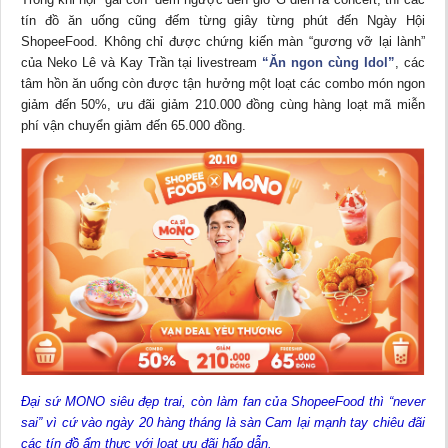
tín đồ ăn uống cũng đếm từng giây từng phút đến Ngày Hội
ShopeeFood. Không chỉ được chứng kiến màn “gương vỡ lại lành”
của Neko Lê và Kay Trần tại livestream
“Ăn ngon cùng Idol”
, các
tâm hồn ăn uống còn được tận hưởng một loạt các combo món ngon
giảm đến 50%, ưu đãi giảm 210.000 đồng cùng hàng loạt mã miễn
phí vận chuyển giảm đến 65.000 đồng.
Đại sứ MONO siêu đẹp trai, còn làm fan của ShopeeFood thì “never
sai” vì cứ vào ngày 20 hàng tháng là sàn Cam lại mạnh tay chiêu đãi
các tín đồ ẩm thực với loạt ưu đãi hấp dẫn.