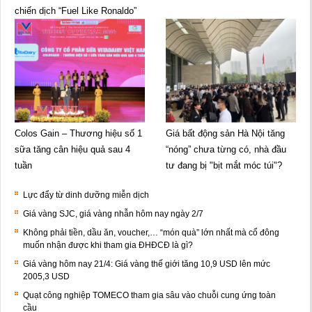
chiến dịch “Fuel Like Ronaldo”
Colos Gain – Thương hiệu số 1
Giá bất động sản Hà Nội tăng
sữa tăng cân hiệu quả sau 4
“nóng” chưa từng có, nhà đầu
tuần
tư đang bị "bịt mắt móc túi"?
Lực đẩy từ dinh dưỡng miễn dịch
Giá vàng SJC, giá vàng nhẫn hôm nay ngày 2/7
Không phải tiền, dầu ăn, voucher,… “món quà” lớn nhất mà cổ đông
muốn nhận được khi tham gia ĐHĐCĐ là gì?
Giá vàng hôm nay 21/4: Giá vàng thế giới tăng 10,9 USD lên mức
2005,3 USD
Quạt công nghiệp TOMECO tham gia sâu vào chuỗi cung ứng toàn
cầu