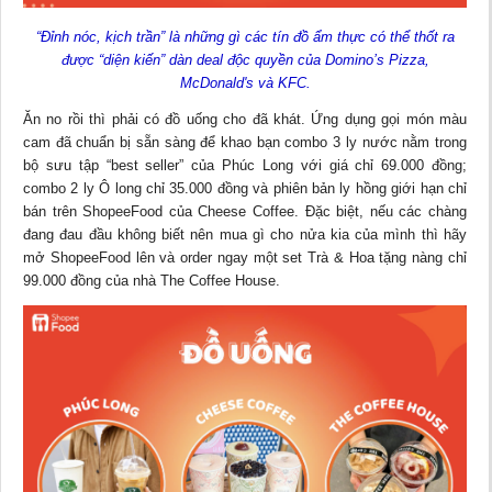
“Đỉnh nóc, kịch trần” là những gì các tín đồ ẩm thực có thể thốt ra
được “diện kiến” dàn deal độc quyền của Domino’s Pizza,
McDonald's và KFC.
Ăn no rồi thì phải có đồ uống cho đã khát. Ứng dụng gọi món màu
cam đã chuẩn bị sẵn sàng để khao bạn combo 3 ly nước nằm trong
bộ sưu tập “best seller” của Phúc Long với giá chỉ 69.000 đồng;
combo 2 ly Ô long chỉ 35.000 đồng và phiên bản ly hồng giới hạn chỉ
bán trên ShopeeFood của Cheese Coffee. Đặc biệt, nếu các chàng
đang đau đầu không biết nên mua gì cho nửa kia của mình thì hãy
mở ShopeeFood lên và order ngay một set Trà & Hoa tặng nàng chỉ
99.000 đồng của nhà The Coffee House.