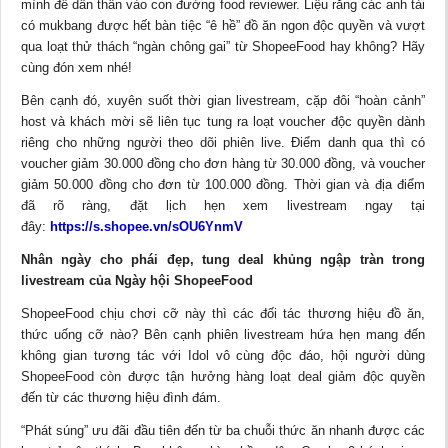
mình để dấn thân vào con đường food reviewer. Liệu rằng các anh tài
có mukbang được hết bàn tiệc “ê hề” đồ ăn ngon độc quyền và vượt
qua loạt thử thách “ngàn chông gai” từ ShopeeFood hay không? Hãy
cùng đón xem nhé!
Bên cạnh đó, xuyên suốt thời gian livestream, cặp đôi “hoàn cảnh”
host và khách mời sẽ liên tục tung ra loạt voucher độc quyền dành
riêng cho những người theo dõi phiên live. Điểm danh qua thì có
voucher giảm 30.000 đồng cho đơn hàng từ 30.000 đồng, và voucher
giảm 50.000 đồng cho đơn từ 100.000 đồng. Thời gian và địa điểm
đã rõ ràng, đặt lịch hẹn xem livestream ngay tại
đây:
https://s.shopee.vn/sOU6YnmV
Nhân ngày cho phái đẹp, tung deal khủng ngập tràn trong
livestream của Ngày hội ShopeeFood
ShopeeFood chịu chơi cỡ này thì các đối tác thương hiệu đồ ăn,
thức uống cỡ nào? Bên cạnh phiên livestream hứa hẹn mang đến
không gian tương tác với Idol vô cùng độc đáo, hội người dùng
ShopeeFood còn được tận hưởng hàng loạt deal giảm độc quyền
đến từ các thương hiệu đình đám.
“Phát súng” ưu đãi đầu tiên đến từ ba chuỗi thức ăn nhanh được các