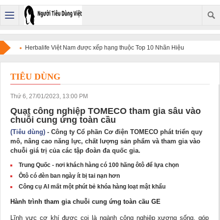
Herbalife Việt Nam được xếp hạng thuộc Top 10 Nhãn Hiệu
Nổi Tiếng Việt Nam năm 2026.
TIÊU DÙNG
Thứ 6, 27/01/2023, 13:00 PM
Quạt công nghiệp TOMECO tham gia sâu vào
chuỗi cung ứng toàn cầu
(Tiêu dùng)
- Công ty Cổ phần Cơ điện TOMECO phát triển quy
mô, nâng cao năng lực, chất lượng sản phẩm và tham gia vào
chuỗi giá trị của các tập đoàn đa quốc gia.
Trung Quốc - nơi khách hàng có 100 hãng ôtô để lựa chọn
Ôtô có đèn ban ngày ít bị tai nạn hơn
Công cụ AI mất một phút bẻ khóa hàng loạt mật khẩu
Hành trình tham gia chuỗi cung ứng toàn cầu GE
Lĩnh vực cơ khí được coi là ngành công nghiệp xương sống, góp