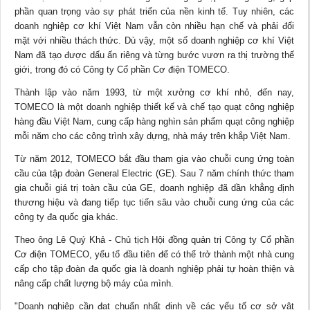
phần quan trọng vào sự phát triển của nền
kinh tế
. Tuy nhiên, các
doanh nghiệp cơ khí Việt Nam vẫn còn nhiều hạn chế và phải đối
mặt với nhiều thách thức. Dù vậy, một số doanh nghiệp cơ khí Việt
Nam đã tạo được dấu ấn riêng và từng bước vươn ra thị trường thế
giới, trong đó có Công ty Cổ phần Cơ điện TOMECO.
Thành lập vào năm 1993, từ một xưởng cơ khí nhỏ, đến nay,
TOMECO là một doanh nghiệp thiết kế và chế tạo quạt công nghiệp
hàng đầu Việt Nam, cung cấp hàng nghìn sản phẩm quạt công nghiệp
mỗi năm cho các công trình xây dựng, nhà máy trên khắp Việt Nam.
Từ năm 2012, TOMECO bắt đầu tham gia vào chuỗi cung ứng toàn
cầu của tập đoàn General Electric (GE). Sau 7 năm chính thức tham
gia chuỗi giá trị toàn cầu của GE, doanh nghiệp đã dần khẳng định
thương hiệu và đang tiếp tục tiến sâu vào chuỗi cung ứng của các
công ty đa quốc gia khác.
Theo ông Lê Quý Khả - Chủ tịch Hội đồng quản trị Công ty Cổ phần
Cơ điện TOMECO, yếu tố đầu tiên để có thể trở thành một nhà cung
cấp cho tập đoàn đa quốc gia là doanh nghiệp phải tự hoàn thiện và
nâng cấp chất lượng bộ máy của mình.
"Doanh nghiệp cần đạt chuẩn nhất định về các yếu tố cơ sở vật