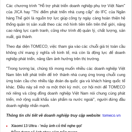
Các chương trình "Hỗ trợ phát triển doanh nghiệp phụ trợ Việt Nam"
của JICA hay "Thí điểm phát triển nhà cung cấp" do IFC của Ngân
hàng Thế giới là nguồn trợ lực giúp công ty ngày càng hoàn thiện hệ
thống quản trị sản xuất theo các mô hình tiên tiến trên thế giới, nâng
cao năng lực cạnh tranh, cũng như trình độ quản lý, chất lượng, sản
xuất, giá thành.
Theo đại diện TOMECO, việc tham gia vào các chuỗi giá trị toàn cầu
không chỉ mang ý nghĩa về kinh tế, mà còn là động lực để doanh
nghiệp phát triển, nâng tầm ảnh hưởng trên thị trường.
"Trong tương lai, chúng tôi mong muốn nhiều các doanh nghiệp Việt
Nam liên kết phát triển để trở thành nhà cung ứng trong chuỗi cung
ừng toàn cầu cho nhiều tập đoàn đa quốc gia và khách hàng quốc tế
khác. Điều này sẽ mở ra một thời kỳ mới, cơ hội mới để TOMECO
nói riêng và cộng đồng doanh nghiệp Việt Nam nói chung cùng phát
triển, mở rộng xuất khẩu sản phẩm ra nước ngoài", người đứng đầu
doanh nghiệp nhấn mạnh.
Thông tin chi tiết về doanh nghiệp truy cập website
:
tomeco.vn
Xiaomi 13 Ultra - 'máy ảnh có thể nghe gọi'