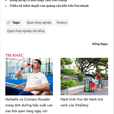
Bỗng dưng có ảnh nhạy cảm trên mạng
Chiêu né kiểm duyệt của quảng cáo bẩn trên Facebook
Tags:
Quạt công nghiệp
Tomeco
Quạt công nghiệp nổi tiếng
Hồng Ngọc
TIN KHÁC
Herbalife và Cristiano Ronaldo
Hành trình Vun bồi Hành tinh
mang dinh dưỡng hiệu suất cao
xanh của VitaDairy
vào thói quen hàng ngày với