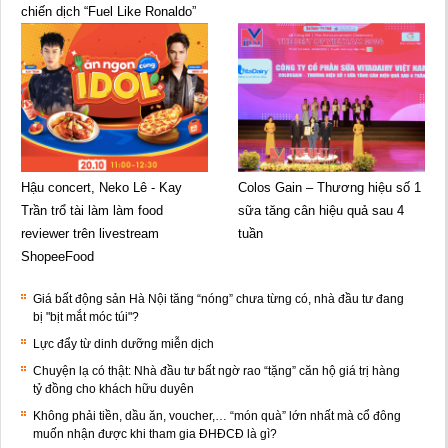
chiến dịch “Fuel Like Ronaldo”
Hậu concert, Neko Lê - Kay
Colos Gain – Thương hiệu số 1
Trần trổ tài làm làm food
sữa tăng cân hiệu quả sau 4
reviewer trên livestream
tuần
ShopeeFood
Giá bất động sản Hà Nội tăng “nóng” chưa từng có, nhà đầu tư đang
bị "bịt mắt móc túi"?
Lực đẩy từ dinh dưỡng miễn dịch
Chuyện lạ có thật: Nhà đầu tư bất ngờ rao “tặng” căn hộ giá trị hàng
tỷ đồng cho khách hữu duyên
Không phải tiền, dầu ăn, voucher,… “món quà” lớn nhất mà cổ đông
muốn nhận được khi tham gia ĐHĐCĐ là gì?