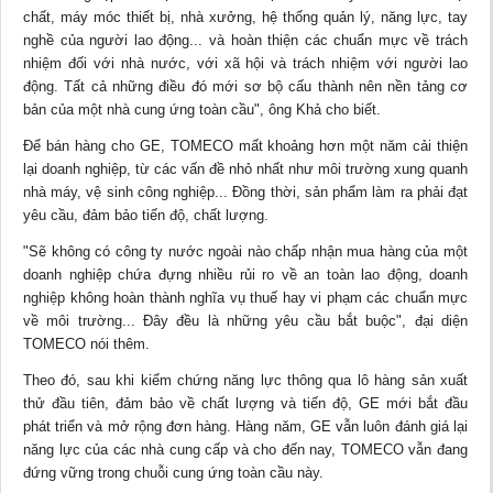
chất, máy móc thiết bị, nhà xưởng, hệ thống quản lý, năng lực, tay
nghề của người lao động... và hoàn thiện các chuẩn mực về trách
nhiệm đối với nhà nước, với
xã hội
và trách nhiệm với người lao
động. Tất cả những điều đó mới sơ bộ cấu thành nên nền tảng cơ
bản của một nhà cung ứng toàn cầu", ông Khả cho biết.
Để bán hàng cho GE, TOMECO mất khoảng hơn một năm cải thiện
lại doanh nghiệp, từ các vấn đề nhỏ nhất như môi trường xung quanh
nhà máy, vệ sinh công nghiệp... Đồng thời, sản phẩm làm ra phải đạt
yêu cầu, đảm bảo tiến độ, chất lượng.
"Sẽ không có công ty nước ngoài nào chấp nhận mua hàng của một
doanh nghiệp chứa đựng nhiều rủi ro về an toàn lao động, doanh
nghiệp không hoàn thành nghĩa vụ thuế hay vi phạm các chuẩn mực
về môi trường... Đây đều là những yêu cầu bắt buộc", đại diện
TOMECO nói thêm.
Theo đó, sau khi kiểm chứng năng lực thông qua lô hàng sản xuất
thử đầu tiên, đảm bảo về chất lượng và tiến độ, GE mới bắt đầu
phát triển và mở rộng đơn hàng. Hàng năm, GE vẫn luôn đánh giá lại
năng lực của các nhà cung cấp và cho đến nay, TOMECO vẫn đang
đứng vững trong chuỗi cung ứng toàn cầu này.